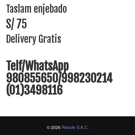
Taslam enjebado
S/ 75
Delivery Gratis
Telf/WhatsApp
980855650/998230214
(01)3498116
© 2026
Relude S.A.C.