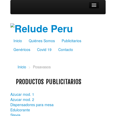
Inicio
Quiénes Somos
Publicitarios
Inicio
Quiénes Somos
Publicitarios
Genéricos
Genéricos
Covid 19
Contacto
Covid 19
Contacto
Inicio
>
Posavasos
PRODUCTOS PUBLICITARIOS
Azucar mod. 1
Azucar mod. 2
Dispensadores para mesa
Edulcorante
Stevia